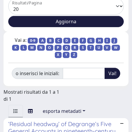
Risultati/Pagina
Vai a:
0-9
A
B
C
D
E
F
G
H
I
J
K
L
M
N
O
P
Q
R
S
T
U
V
W
X
Y
Z
o inserisci le iniziali:
Mostrati risultati da 1 a 1
di 1
esporta metadati
‘Residual headway’ of Degrange’s Five
General Accounts in nineteenth-century