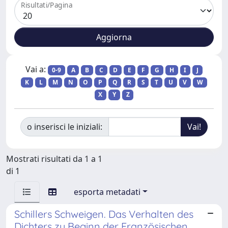
Risultati/Pagina
Vai a:
0-9
A
B
C
D
E
F
G
H
I
J
K
L
M
N
O
P
Q
R
S
T
U
V
W
X
Y
Z
o inserisci le iniziali:
Mostrati risultati da 1 a 1
di 1
esporta metadati
Schillers Schweigen. Das Verhalten des
Dichters zu Beginn der Französischen