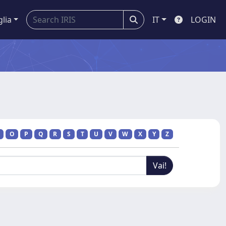
glia
IT
LOGIN
O
P
Q
R
S
T
U
V
W
X
Y
Z