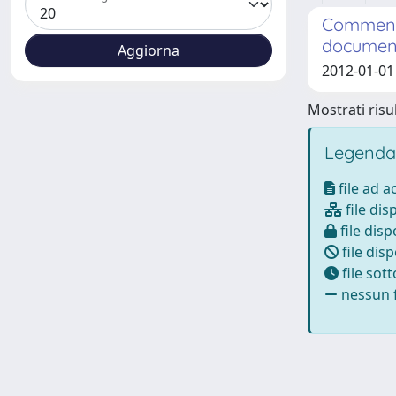
Comment M
document
2012-01-01 
Mostrati risul
Legenda
file ad 
file dis
file disp
file disp
file sot
nessun f