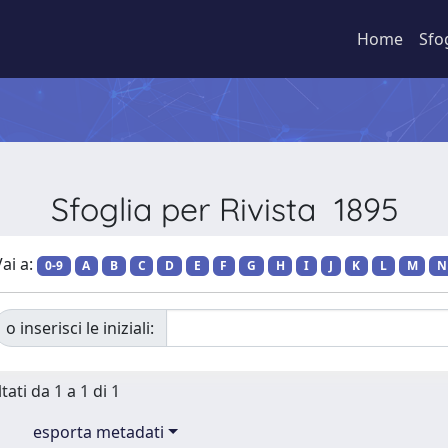
Home
Sfo
Sfoglia per Rivista 1895
ai a:
0-9
A
B
C
D
E
F
G
H
I
J
K
L
M
N
o inserisci le iniziali:
tati da 1 a 1 di 1
esporta metadati