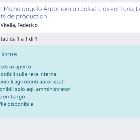
ichelangelo Antonioni a réalisé L'avventura. La 
s de production
Vitella, Federico
tati da 1 a 1 di 1
 icone
accesso aperto
ponibili sulla rete interna
onibili agli utenti autorizzati
onibili solo agli amministratori
to embargo
ile disponibile