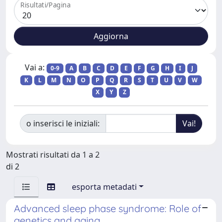
Risultati/Pagina
Vai a:
0-9
A
B
C
D
E
F
G
H
I
J
K
L
M
N
O
P
Q
R
S
T
U
V
W
X
Y
Z
o inserisci le iniziali:
Mostrati risultati da 1 a 2
di 2
esporta metadati
Advanced sleep phase syndrome: Role of
genetics and aging