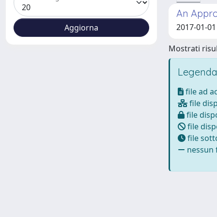
An Appro
2017-01-01 
Mostrati risul
Legenda
file ad 
file dis
file disp
file disp
file sot
nessun f