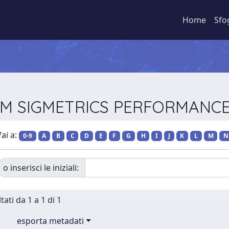
Home
Sfo
 ACM SIGMETRICS PERFORMAN
ai a:
0-9
A
B
C
D
E
F
G
H
I
J
K
L
M
N
o inserisci le iniziali:
tati da 1 a 1 di 1
esporta metadati