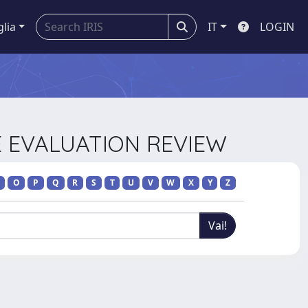
glia
IT
LOGIN
CE EVALUATION REVIEW
O
P
Q
R
S
T
U
V
W
X
Y
Z