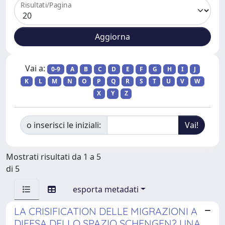
Risultati/Pagina
Vai a:
0-9
A
B
C
D
E
F
G
H
I
J
K
L
M
N
O
P
Q
R
S
T
U
V
W
X
Y
Z
o inserisci le iniziali:
Mostrati risultati da 1 a 5
di 5
esporta metadati
LA CRISIFICATION DELLE MIGRAZIONI A
DIFESA DELLO SPAZIO SCHENGEN? UNA