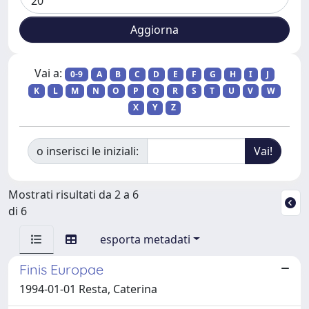
Vai a:
0-9
A
B
C
D
E
F
G
H
I
J
K
L
M
N
O
P
Q
R
S
T
U
V
W
X
Y
Z
o inserisci le iniziali:
Mostrati risultati da 2 a 6
di 6
esporta metadati
Finis Europae
1994-01-01 Resta, Caterina