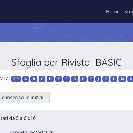
Home
Sfo
Sfoglia per Rivista BASIC
ai a:
0-9
A
B
C
D
E
F
G
H
I
J
K
L
M
N
o inserisci le iniziali:
tati da 5 a 6 di 6
esporta metadati