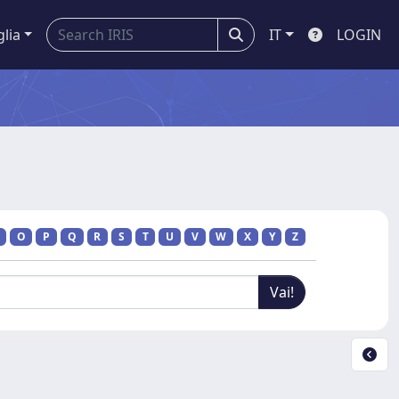
glia
IT
LOGIN
O
P
Q
R
S
T
U
V
W
X
Y
Z