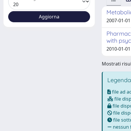
Metabolic
2007-01-01
Pharmaco
with psyc
2010-01-01 
Mostrati risul
Legenda
file ad 
file dis
file disp
file disp
file sot
nessun f