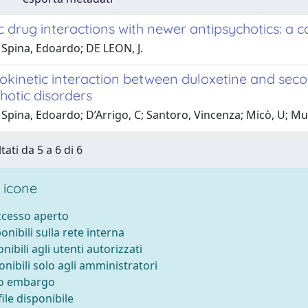
 drug interactions with newer antipsychotics: a 
 Spina, Edoardo; DE LEON, J.
kinetic interaction between duloxetine and secon
hotic disorders
Spina, Edoardo; D’Arrigo, C; Santoro, Vincenza; Micò, U; M
tati da 5 a 6 di 6
 icone
accesso aperto
ponibili sulla rete interna
onibili agli utenti autorizzati
onibili solo agli amministratori
to embargo
ile disponibile