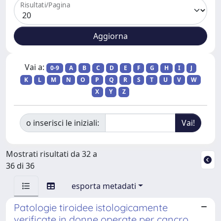
Risultati/Pagina
Vai a:
0-9
A
B
C
D
E
F
G
H
I
J
K
L
M
N
O
P
Q
R
S
T
U
V
W
X
Y
Z
o inserisci le iniziali:
Mostrati risultati da 32 a
36 di 36
esporta metadati
Patologie tiroidee istologicamente
verificate in donne operate per cancro