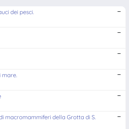
auci dei pesci.
i mare.
e
 di macromammiferi della Grotta di S.