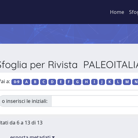
Home
Sfo
Sfoglia per Rivista PALEOITALI
ai a:
0-9
A
B
C
D
E
F
G
H
I
J
K
L
M
N
o inserisci le iniziali:
tati da 6 a 13 di 13
esporta metadati