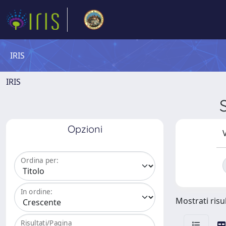
IRIS
IRIS
Opzioni
V
Ordina per:
In ordine:
Mostrati risul
Risultati/Pagina