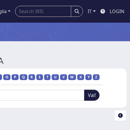
glia
IT
LOGIN
A
O
P
Q
R
S
T
U
V
W
X
Y
Z