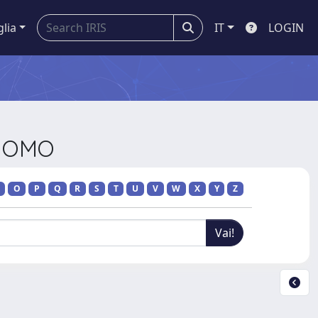
glia
IT
LOGIN
'UOMO
O
P
Q
R
S
T
U
V
W
X
Y
Z