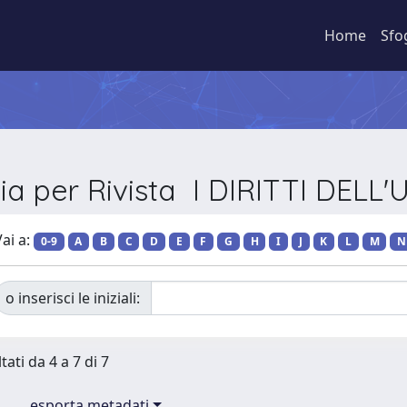
Home
Sfo
lia per Rivista I DIRITTI DELL
ai a:
0-9
A
B
C
D
E
F
G
H
I
J
K
L
M
N
o inserisci le iniziali:
tati da 4 a 7 di 7
esporta metadati