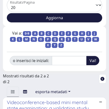
Risultati/Pagina
Vai a:
0-9
A
B
C
D
E
F
G
H
I
J
K
L
M
N
O
P
Q
R
S
T
U
V
W
X
Y
Z
o inserisci le iniziali:
Mostrati risultati da 2 a 2
di 2
esporta metadati
Videoconference-based mini mental
state examination: a validation study.