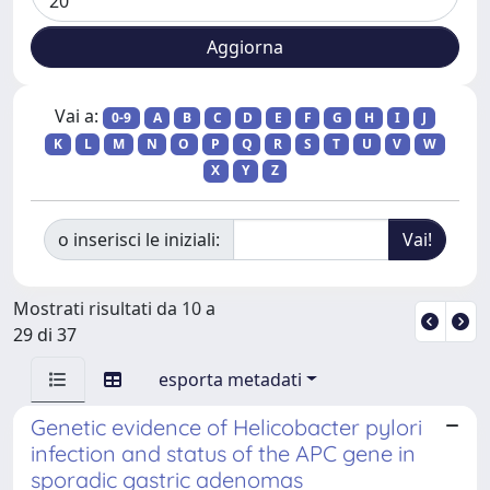
Vai a:
0-9
A
B
C
D
E
F
G
H
I
J
K
L
M
N
O
P
Q
R
S
T
U
V
W
X
Y
Z
o inserisci le iniziali:
Mostrati risultati da 10 a
29 di 37
esporta metadati
Genetic evidence of Helicobacter pylori
infection and status of the APC gene in
sporadic gastric adenomas