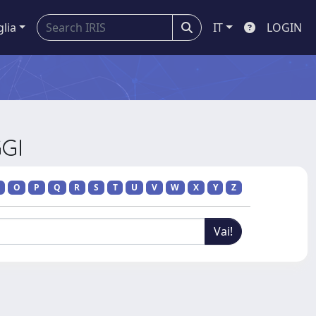
glia
IT
LOGIN
GGI
O
P
Q
R
S
T
U
V
W
X
Y
Z