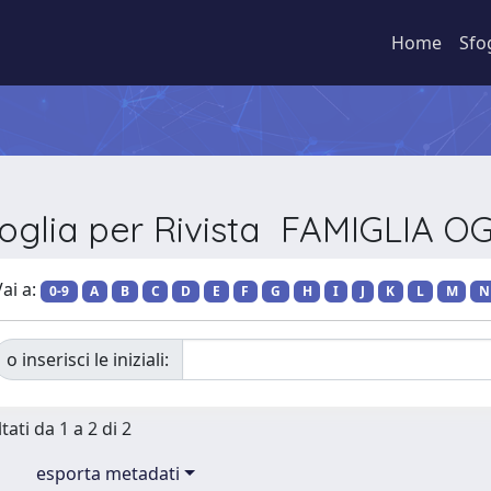
Home
Sfo
oglia per Rivista FAMIGLIA O
ai a:
0-9
A
B
C
D
E
F
G
H
I
J
K
L
M
N
o inserisci le iniziali:
tati da 1 a 2 di 2
esporta metadati