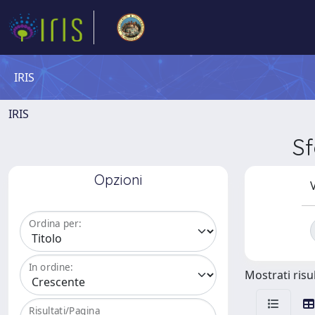
IRIS
IRIS
Sf
Opzioni
V
Ordina per:
In ordine:
Mostrati risul
Risultati/Pagina