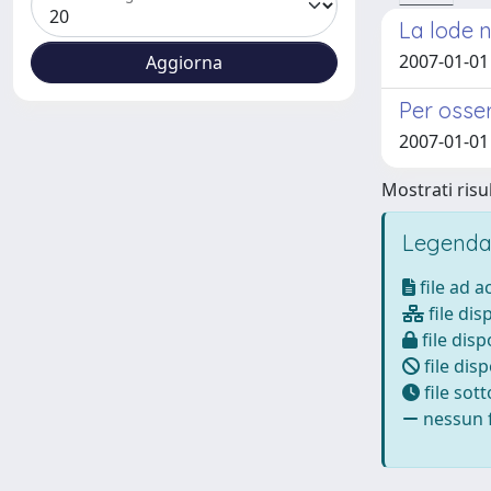
La lode ne
2007-01-01
Per osser
2007-01-01
Mostrati risul
Legenda
file ad 
file dis
file disp
file disp
file sot
nessun f