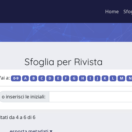
Home
Sfo
Sfoglia per Rivista
ai a:
0-9
A
B
C
D
E
F
G
H
I
J
K
L
M
N
o inserisci le iniziali:
tati da 4 a 6 di 6
esporta metadati