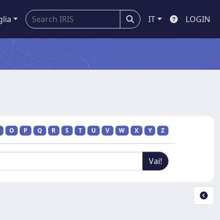
glia
IT
LOGIN
O
P
Q
R
S
T
U
V
W
X
Y
Z