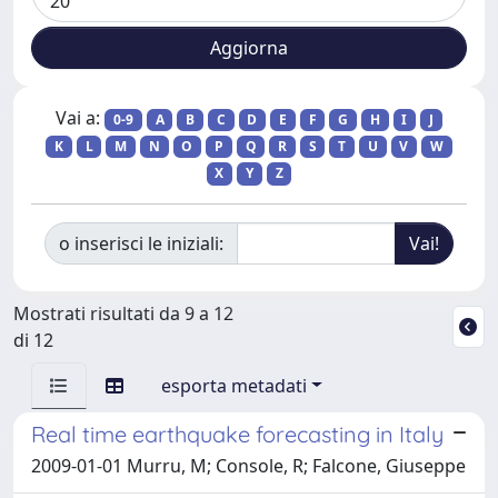
Vai a:
0-9
A
B
C
D
E
F
G
H
I
J
K
L
M
N
O
P
Q
R
S
T
U
V
W
X
Y
Z
o inserisci le iniziali:
Mostrati risultati da 9 a 12
di 12
esporta metadati
Real time earthquake forecasting in Italy
2009-01-01 Murru, M; Console, R; Falcone, Giuseppe