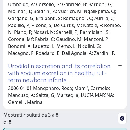
Umbaldo, A; Corsello, G; Gabriele, B; Barboni, G;
Molinari, L; Boldrini, A; Vuerich, M; Ngalikpima, Cj;
Gargano, G; Braibanti, S; Romagnoli, C; Aurilia, C;
Paolillo, P; Picone, S; De Curtis, M; Natale, F; Romeo,
N; Piano, F; Nosari, N; Sarnelli, P; Parmigiani, S;
Corona, Mf; Fabris, C; Gaudino, M; Manzoni, P;
Bonomi, A; Ladetto, L; Memo, L; Nicolini, G;
Macagno, F; Roadaro, E; Dall'Agnola, A; Zardini, F.
Urodilatin excretion and its correlation
with sodium excretion in healthy full-
term newborn infants
2006-01-01 Manganaro, Rosa; Mami', Carmelo;
Mancuso, A; Saitta, G; Marseglia, LUCIA MARINA;
Gemelli, Marina
Mostrati risultati da 3 a 8
di 8