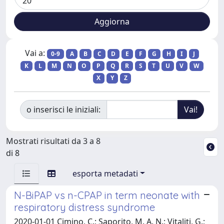
Vai a:
0-9
A
B
C
D
E
F
G
H
I
J
K
L
M
N
O
P
Q
R
S
T
U
V
W
X
Y
Z
o inserisci le iniziali:
Mostrati risultati da 3 a 8
di 8
esporta metadati
N-BiPAP vs n-CPAP in term neonate with
respiratory distress syndrome
2020-01-01 Cimino, C.; Saporito, M. A. N.; Vitaliti, G.;