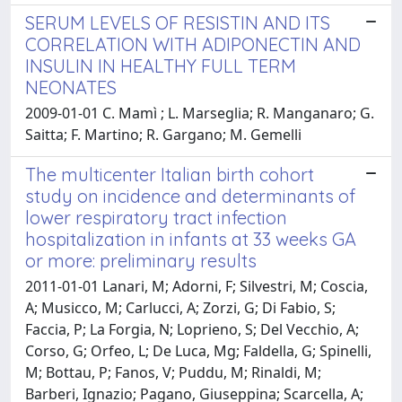
SERUM LEVELS OF RESISTIN AND ITS
CORRELATION WITH ADIPONECTIN AND
INSULIN IN HEALTHY FULL TERM
NEONATES
2009-01-01 C. Mamì ; L. Marseglia; R. Manganaro; G.
Saitta; F. Martino; R. Gargano; M. Gemelli
The multicenter Italian birth cohort
study on incidence and determinants of
lower respiratory tract infection
hospitalization in infants at 33 weeks GA
or more: preliminary results
2011-01-01 Lanari, M; Adorni, F; Silvestri, M; Coscia,
A; Musicco, M; Carlucci, A; Zorzi, G; Di Fabio, S;
Faccia, P; La Forgia, N; Loprieno, S; Del Vecchio, A;
Corso, G; Orfeo, L; De Luca, Mg; Faldella, G; Spinelli,
M; Bottau, P; Fanos, V; Puddu, M; Rinaldi, M;
Barberi, Ignazio; Pagano, Giuseppina; Scarcella, A;