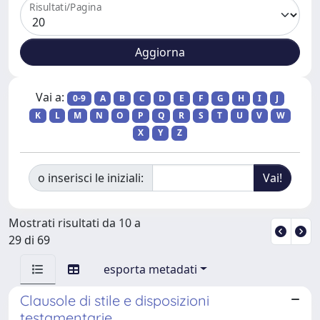
Risultati/Pagina
Vai a:
0-9
A
B
C
D
E
F
G
H
I
J
K
L
M
N
O
P
Q
R
S
T
U
V
W
X
Y
Z
o inserisci le iniziali:
Mostrati risultati da 10 a
29 di 69
esporta metadati
Clausole di stile e disposizioni
testamentarie