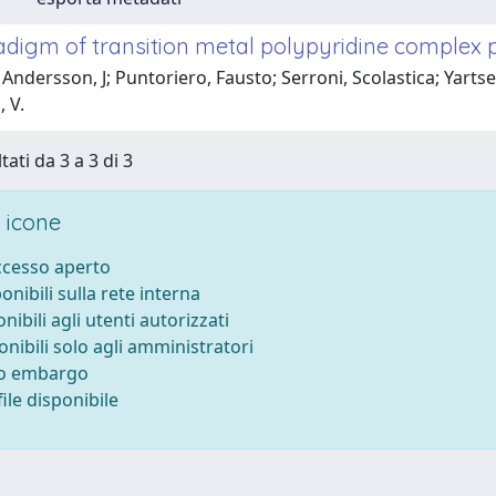
digm of transition metal polypyridine complex
Andersson, J; Puntoriero, Fausto; Serroni, Scolastica; Yartse
 V.
tati da 3 a 3 di 3
 icone
accesso aperto
ponibili sulla rete interna
onibili agli utenti autorizzati
onibili solo agli amministratori
to embargo
ile disponibile