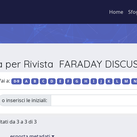
Home
Sfo
ia per Rivista FARADAY DISCU
ai a:
0-9
A
B
C
D
E
F
G
H
I
J
K
L
M
N
o inserisci le iniziali:
tati da 3 a 3 di 3
esporta metadati