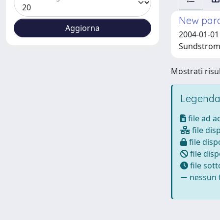
New para
2004-01-01 
Sundstrom,
Mostrati risul
Legenda
file ad 
file dis
file disp
file disp
file sot
nessun f