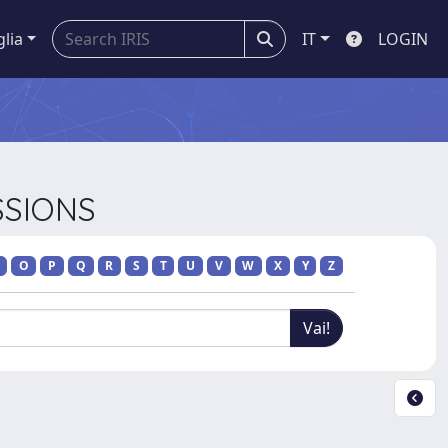
glia
IT
LOGIN
SSIONS
O
P
Q
R
S
T
U
V
W
X
Y
Z