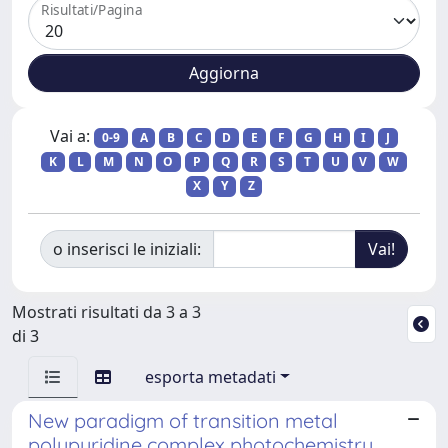
Risultati/Pagina
Vai a:
0-9
A
B
C
D
E
F
G
H
I
J
K
L
M
N
O
P
Q
R
S
T
U
V
W
X
Y
Z
o inserisci le iniziali:
Mostrati risultati da 3 a 3
di 3
esporta metadati
New paradigm of transition metal
polypyridine complex photochemistry