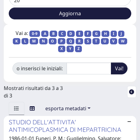
Vai a:
0-9
A
B
C
D
E
F
G
H
I
J
K
L
M
N
O
P
Q
R
S
T
U
V
W
X
Y
Z
o inserisci le iniziali:
Mostrati risultati da 3 a 3
di 3
esporta metadati
STUDIO DELL'ATTIVITA'
ANTIMICOPLASMICA DI MEPARTRICINA
1986-01-01 Funeri, P. M.; Guglielmino, Salvatore;