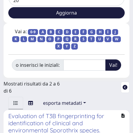
Vai a:
0-9
A
B
C
D
E
F
G
H
I
J
K
L
M
N
O
P
Q
R
S
T
U
V
W
X
Y
Z
o inserisci le iniziali:
Mostrati risultati da 2 a 6
di 6
esporta metadati
Evaluation of T3B fingerprinting for
identification of clinical and
environmental Sporothrix species.