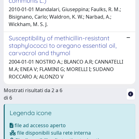
communis L.)
2010-01-01 Mandalari, Giuseppina; Faulks, R. M.;
Bisignano, Carlo; Waldron, K. W.; Narbad, A.;
Wickham, M. S. J.
Susceptibility of methicillin-resistant
staphylococci to oregano essential oil,
carvacrol and thymol
2004-01-01 NOSTRO A.; BLANCO A.R; CANNATELLI
M.A; ENEA V; FLAMINI G; MORELLI I; SUDANO
ROCCARO A; ALONZO V
Mostrati risultati da 2 a 6
di 6
Legenda icone
file ad accesso aperto
file disponibili sulla rete interna