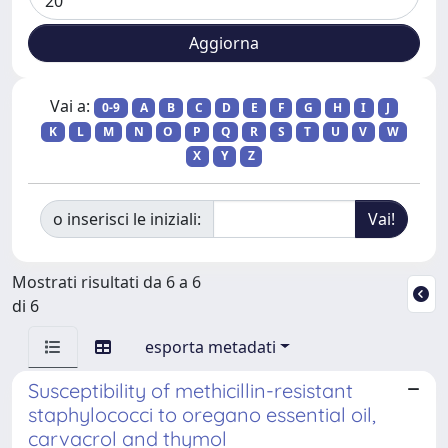
Vai a:
0-9
A
B
C
D
E
F
G
H
I
J
K
L
M
N
O
P
Q
R
S
T
U
V
W
X
Y
Z
o inserisci le iniziali:
Mostrati risultati da 6 a 6
di 6
esporta metadati
Susceptibility of methicillin-resistant
staphylococci to oregano essential oil,
carvacrol and thymol