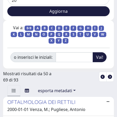
Vai a:
0-9
A
B
C
D
E
F
G
H
I
J
K
L
M
N
O
P
Q
R
S
T
U
V
W
X
Y
Z
o inserisci le iniziali:
Mostrati risultati da 50 a
69 di 93
esporta metadati
OFTALMOLOGIA DEI RETTILI
2000-01-01 Venza, M.; Pugliese, Antonio