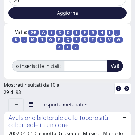
Vai a:
0-9
A
B
C
D
E
F
G
H
I
J
K
L
M
N
O
P
Q
R
S
T
U
V
W
X
Y
Z
o inserisci le iniziali:
Mostrati risultati da 10 a
29 di 93
esporta metadati
Avulsione bilaterale della tuberosità
calcaneale in un cane.
2002-01-01 Cucinotta, Giuseppe; Musico', Marcello;