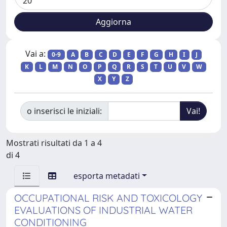
Vai a:
0-9
A
B
C
D
E
F
G
H
I
J
K
L
M
N
O
P
Q
R
S
T
U
V
W
X
Y
Z
o inserisci le iniziali:
Mostrati risultati da 1 a 4
di 4
esporta metadati
OCCUPATIONAL RISK AND TOXICOLOGY
EVALUATIONS OF INDUSTRIAL WATER
CONDITIONING