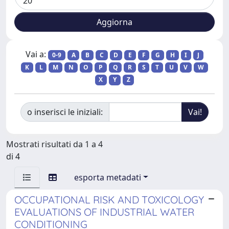
Vai a:
0-9
A
B
C
D
E
F
G
H
I
J
K
L
M
N
O
P
Q
R
S
T
U
V
W
X
Y
Z
o inserisci le iniziali:
Mostrati risultati da 1 a 4
di 4
esporta metadati
OCCUPATIONAL RISK AND TOXICOLOGY
EVALUATIONS OF INDUSTRIAL WATER
CONDITIONING