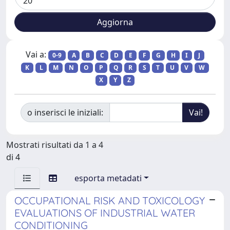
Vai a:
0-9
A
B
C
D
E
F
G
H
I
J
K
L
M
N
O
P
Q
R
S
T
U
V
W
X
Y
Z
o inserisci le iniziali:
Mostrati risultati da 1 a 4
di 4
esporta metadati
OCCUPATIONAL RISK AND TOXICOLOGY
EVALUATIONS OF INDUSTRIAL WATER
CONDITIONING