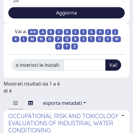
Vai a:
0-9
A
B
C
D
E
F
G
H
I
J
K
L
M
N
O
P
Q
R
S
T
U
V
W
X
Y
Z
o inserisci le iniziali:
Mostrati risultati da 1 a 4
di 4
esporta metadati
OCCUPATIONAL RISK AND TOXICOLOGY
EVALUATIONS OF INDUSTRIAL WATER
CONDITIONING