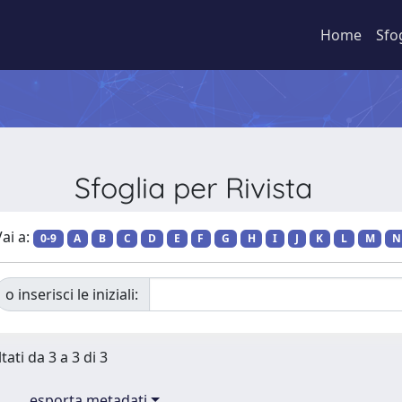
Home
Sfo
Sfoglia per Rivista
ai a:
0-9
A
B
C
D
E
F
G
H
I
J
K
L
M
N
o inserisci le iniziali:
tati da 3 a 3 di 3
esporta metadati