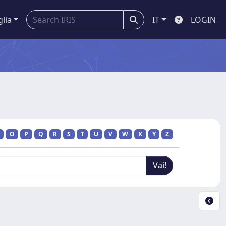
glia
IT
LOGIN
O
P
Q
R
S
T
U
V
W
X
Y
Z