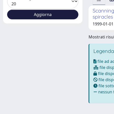
Scanning 
spiracles
1999-01-01 
Mostrati risul
Legenda
file ad 
file dis
file disp
file disp
file sot
nessun f