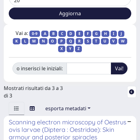
Vai a:
0-9
A
B
C
D
E
F
G
H
I
J
K
L
M
N
O
P
Q
R
S
T
U
V
W
X
Y
Z
o inserisci le iniziali:
Mostrati risultati da 3 a 3
di 3
esporta metadati
Scanning electron microscopy of Oestrus
ovis larvae (Diptera : Oestridae): Skin
armour and posterior spiracles