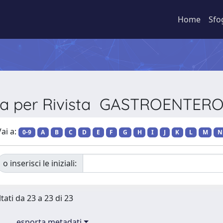
Home
Sfo
lia per Rivista GASTROENTER
ai a:
0-9
A
B
C
D
E
F
G
H
I
J
K
L
M
N
o inserisci le iniziali:
tati da 23 a 23 di 23
esporta metadati