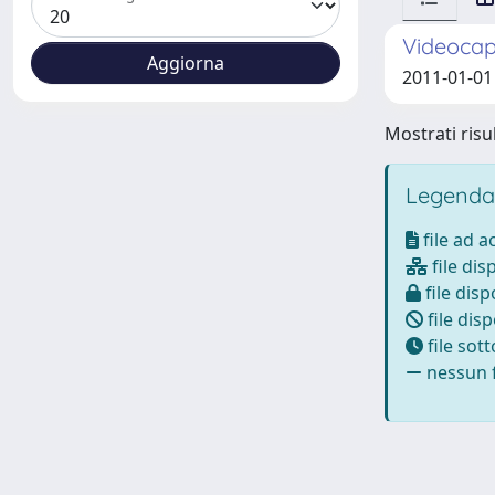
Videocap
2011-01-01 
Mostrati risul
Legenda
file ad 
file dis
file disp
file disp
file sot
nessun f