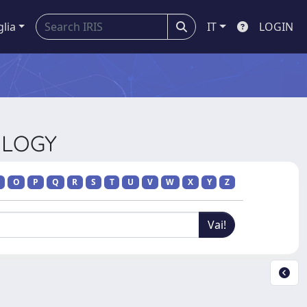
glia
IT
LOGIN
OLOGY
O
P
Q
R
S
T
U
V
W
X
Y
Z