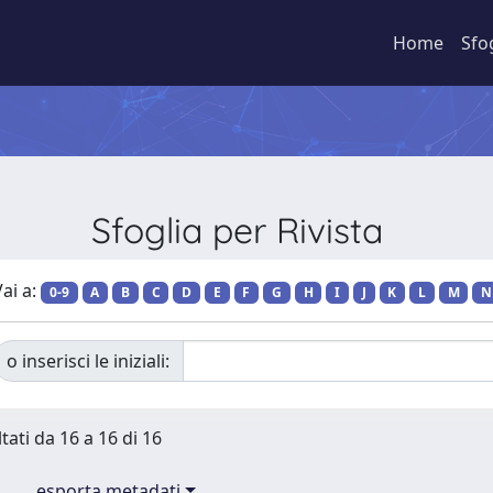
Home
Sfo
Sfoglia per Rivista
ai a:
0-9
A
B
C
D
E
F
G
H
I
J
K
L
M
N
o inserisci le iniziali:
tati da 16 a 16 di 16
esporta metadati