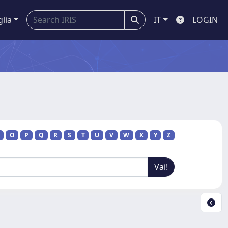
glia
IT
LOGIN
O
P
Q
R
S
T
U
V
W
X
Y
Z