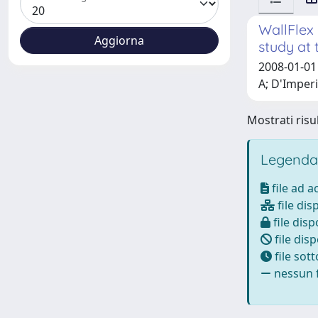
WallFlex
study at 
2008-01-01 
A; D'Imper
Mostrati risul
Legenda
file ad 
file dis
file disp
file disp
file sot
nessun f