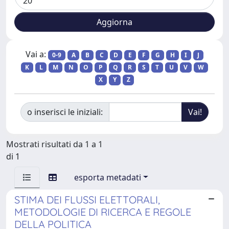
Vai a:
0-9
A
B
C
D
E
F
G
H
I
J
K
L
M
N
O
P
Q
R
S
T
U
V
W
X
Y
Z
o inserisci le iniziali:
Mostrati risultati da 1 a 1
di 1
esporta metadati
STIMA DEI FLUSSI ELETTORALI,
METODOLOGIE DI RICERCA E REGOLE
DELLA POLITICA