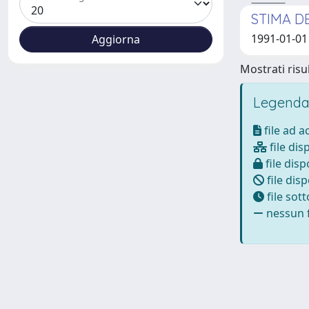
STIMA D
1991-01-01
Mostrati risul
Legenda
file ad 
file dis
file disp
file disp
file sot
nessun f