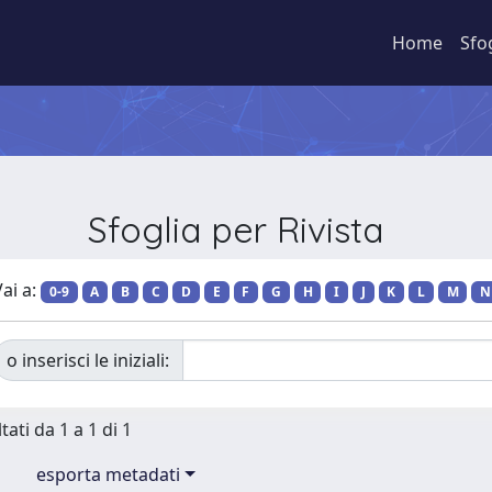
Home
Sfo
Sfoglia per Rivista
ai a:
0-9
A
B
C
D
E
F
G
H
I
J
K
L
M
N
o inserisci le iniziali:
tati da 1 a 1 di 1
esporta metadati