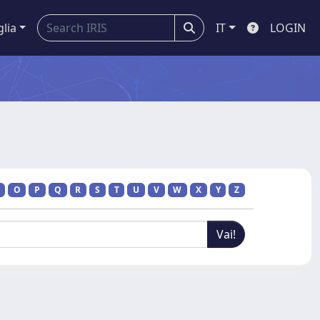
glia
IT
LOGIN
O
P
Q
R
S
T
U
V
W
X
Y
Z