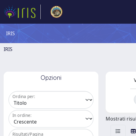
IRIS
IRIS
Opzioni
V
Ordina per:
In ordine:
Mostrati risul
Risultati/Pagina