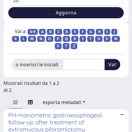
Vai a:
0-9
A
B
C
D
E
F
G
H
I
J
K
L
M
N
O
P
Q
R
S
T
U
V
W
X
Y
Z
o inserisci le iniziali:
Mostrati risultati da 1 a 2
di 2
esporta metadati
PH-manometric gastroesophageal
follow-up after treatment of
extramucous piloromiotomy