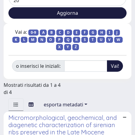
Vai a:
0-9
A
B
C
D
E
F
G
H
I
J
K
L
M
N
O
P
Q
R
S
T
U
V
W
X
Y
Z
o inserisci le iniziali:
Mostrati risultati da 1 a 4
di 4
esporta metadati
Micromorphological, geochemical, and
diagenetic characterization of sirenian
ribs preserved in the Late Miocene