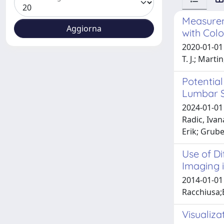
Measurem
with Colo
2020-01-01 L
T. J.; Marti
Potentia
Lumbar 
2024-01-01
Radic, Ivan
Erik; Grube
Use of D
Imaging 
2014-01-01
Racchiusa;
Visualiz