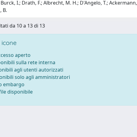
urck, I.; Drath, F.; Albrecht, M. H.; D'Angelo, T.; Ackermann, H.; S
, B.
tati da 10 a 13 di 13
 icone
accesso aperto
ponibili sulla rete interna
onibili agli utenti autorizzati
onibili solo agli amministratori
to embargo
ile disponibile