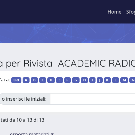
Home
Sfo
ia per Rivista ACADEMIC RAD
ai a:
0-9
A
B
C
D
E
F
G
H
I
J
K
L
M
N
o inserisci le iniziali:
tati da 10 a 13 di 13
esporta metadati