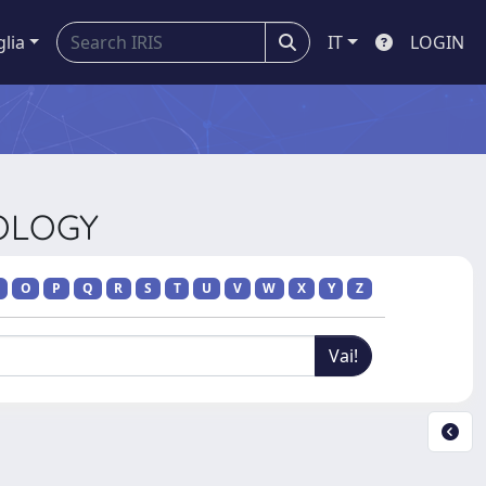
glia
IT
LOGIN
IOLOGY
O
P
Q
R
S
T
U
V
W
X
Y
Z