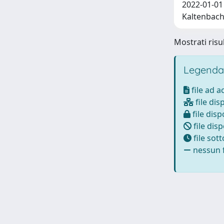
2022-01-01 B
Kaltenbach
Mostrati risul
Legenda
file ad 
file dis
file disp
file disp
file sot
nessun f
Powered by
IRIS
-
about IRIS
-
Utilizzo dei cookie