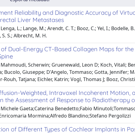
ent Reliability and Diagnostic Accuracy of Virtu
rectal Liver Metastases
enga, L.; Lange, M.; Arendt, C. T.; Booz, C.; Yel, I.; Bodelle, 
n, S. S.; Albrecht, M. H.
l of Dual-Energy CT-Based Collagen Maps for the
Spine
 Mahmoudi, Scherwin; Gruenewald, Leon D; Koch, Vitali; Ber
a; Bucolo, Giuseppe; D'Angelo, Tommaso; Gotta, Jennifer; Ma
r-Rouh, Tatjana; Eichler, Katrin; Vogl, Thomas J; Booz, Christ
iffusion-Weighted, Intravoxel Incoherent Motio
in the Assessment of Response to Radiotherapy o
 Michele Gaeta;Caterina Benedetto;Fabio Minutoli;Tommaso 
Enricomaria Mormina;Alfredo Blandino;Stefano Pergolizzi
ation of Different Types of Cochlear Implants in