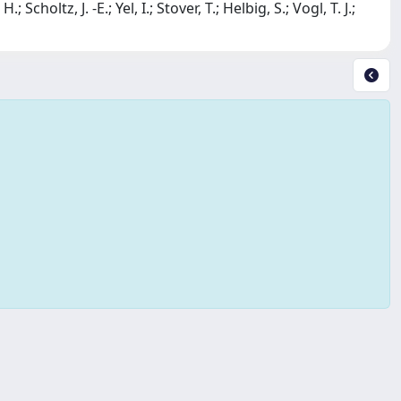
choltz, J. -E.; Yel, I.; Stover, T.; Helbig, S.; Vogl, T. J.;
Copyright © 2026