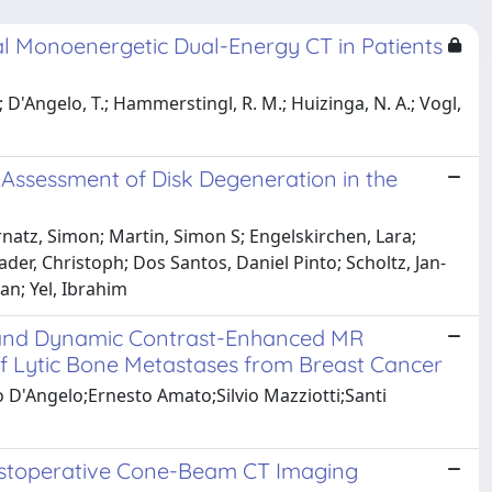
al Monoenergetic Dual-Energy CT in Patients
B.; D'Angelo, T.; Hammerstingl, R. M.; Huizinga, N. A.; Vogl,
 Assessment of Disk Degeneration in the
natz, Simon; Martin, Simon S; Engelskirchen, Lara;
der, Christoph; Dos Santos, Daniel Pinto; Scholtz, Jan-
ian; Yel, Ibrahim
n, and Dynamic Contrast-Enhanced MR
f Lytic Bone Metastases from Breast Cancer
D'Angelo;Ernesto Amato;Silvio Mazziotti;Santi
 Postoperative Cone-Beam CT Imaging