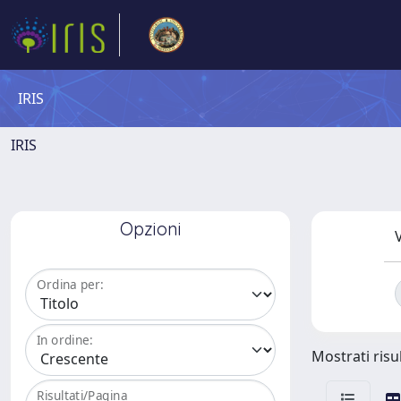
IRIS
IRIS
Opzioni
V
Ordina per:
In ordine:
Mostrati risul
Risultati/Pagina