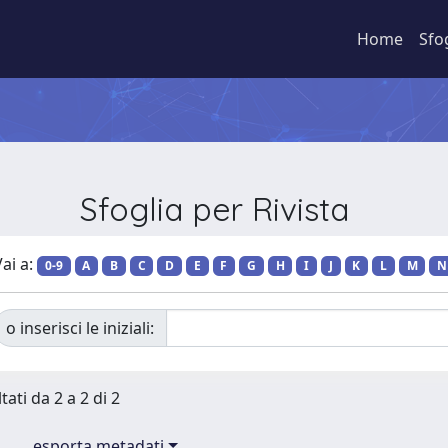
Home
Sfo
Sfoglia per Rivista
ai a:
0-9
A
B
C
D
E
F
G
H
I
J
K
L
M
N
o inserisci le iniziali:
tati da 2 a 2 di 2
esporta metadati