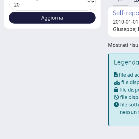
Self-repo
2010-01-01 
Giuseppe;
Mostrati risul
Legenda
file ad 
file dis
file disp
file disp
file sot
nessun f