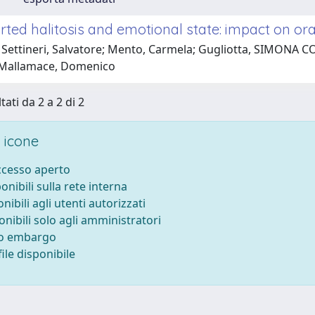
rted halitosis and emotional state: impact on or
Settineri, Salvatore; Mento, Carmela; Gugliotta, SIMONA COR
 Mallamace, Domenico
tati da 2 a 2 di 2
 icone
accesso aperto
ponibili sulla rete interna
onibili agli utenti autorizzati
onibili solo agli amministratori
to embargo
ile disponibile