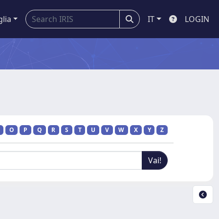
glia
IT
LOGIN
O
P
Q
R
S
T
U
V
W
X
Y
Z