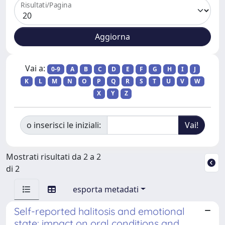
Risultati/Pagina
Vai a:
0-9
A
B
C
D
E
F
G
H
I
J
K
L
M
N
O
P
Q
R
S
T
U
V
W
X
Y
Z
o inserisci le iniziali:
Mostrati risultati da 2 a 2
di 2
esporta metadati
Self-reported halitosis and emotional
state: impact on oral conditions and