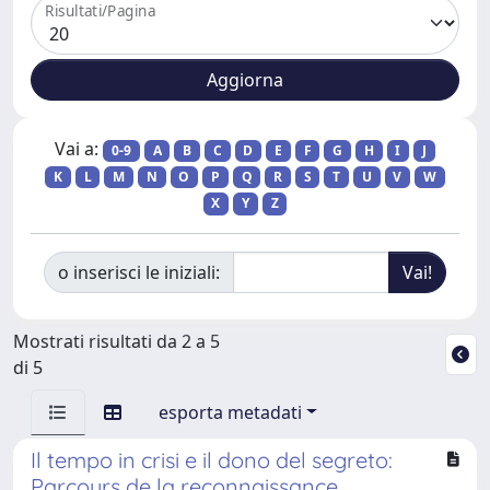
Risultati/Pagina
Vai a:
0-9
A
B
C
D
E
F
G
H
I
J
K
L
M
N
O
P
Q
R
S
T
U
V
W
X
Y
Z
o inserisci le iniziali:
Mostrati risultati da 2 a 5
di 5
esporta metadati
Il tempo in crisi e il dono del segreto:
Parcours de la reconnaissance