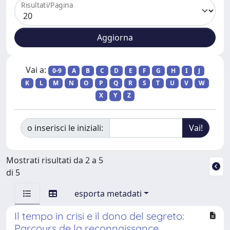
Risultati/Pagina
Vai a:
0-9
A
B
C
D
E
F
G
H
I
J
K
L
M
N
O
P
Q
R
S
T
U
V
W
X
Y
Z
o inserisci le iniziali:
Mostrati risultati da 2 a 5
di 5
esporta metadati
Il tempo in crisi e il dono del segreto:
Parcours de la reconnaissance