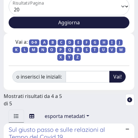
Risultati/Pagina
Vai a:
0-9
A
B
C
D
E
F
G
H
I
J
K
L
M
N
O
P
Q
R
S
T
U
V
W
X
Y
Z
o inserisci le iniziali:
Mostrati risultati da 4 a 5
di 5
esporta metadati
Sul giusto passo e sulle relazioni al
Tempo del Covid 19