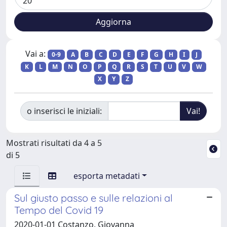
Vai a:
0-9
A
B
C
D
E
F
G
H
I
J
K
L
M
N
O
P
Q
R
S
T
U
V
W
X
Y
Z
o inserisci le iniziali:
Mostrati risultati da 4 a 5
di 5
esporta metadati
Sul giusto passo e sulle relazioni al
Tempo del Covid 19
2020-01-01 Costanzo, Giovanna