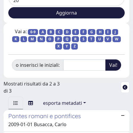
Vai a:
0-9
A
B
C
D
E
F
G
H
I
J
K
L
M
N
O
P
Q
R
S
T
U
V
W
X
Y
Z
o inserisci le iniziali:
Mostrati risultati da 2 a 3
di 3
esporta metadati
Pontes romani e pontifices
2009-01-01 Busacca, Carlo