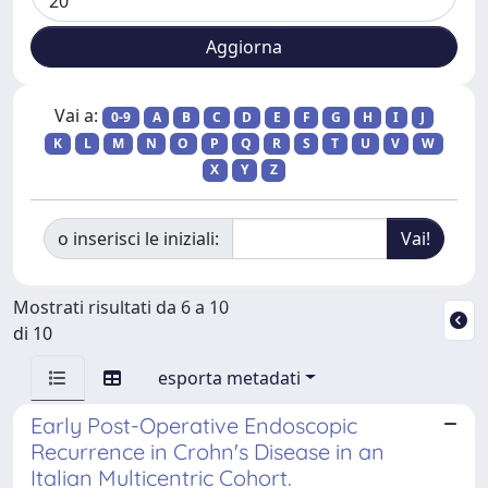
Vai a:
0-9
A
B
C
D
E
F
G
H
I
J
K
L
M
N
O
P
Q
R
S
T
U
V
W
X
Y
Z
o inserisci le iniziali:
Mostrati risultati da 6 a 10
di 10
esporta metadati
Early Post-Operative Endoscopic
Recurrence in Crohn's Disease in an
Italian Multicentric Cohort.