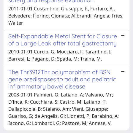
safety and response evaluation.
2011-01-01 Costantino, Giuseppe; F., Furfaro; A.,
Belvedere; Fiorino, Gionata; Alibrandi, Angela; Fries,
Walter
Self-Expandable Metal Stent for Closure
of a Large Leak after total gastrectomy
2010-01-01 Curcio, G; Mocciaro, F; Tarantino, I;
Barresi, L; Pagano, D; Spada, M; Traina, M.
The Thr3912Thr polymorphism of BSN
gene predisposes to adult and pediatric
inflammatory bowel disease
2008-01-01 Palmieri, O; Latiano, A; Valvano, Mr;
D’Incà, R; Cucchiara, S; Castro, M; Latiano, T;
Dallapiccola, B; Staiano, Am; Vieni, Giuseppe;
Guariso, G; de Angelis, Gl; Lionetti, P; Barabino, A;
Iacono, G; Lombardi, G; Pastore, M; Annese, V.