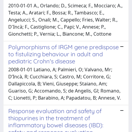
2010-01-01 A., Orlando; D., Scimeca; F., Mocciaro; A.,
Testa; A., Aratari; F., Bossa; R., Tambasco; E.,
Angelucci; S., Onali; M., Cappello; Fries, Walter; R.,
D'Incà; F., Castiglione; C., Papi; V., Annese; P.,
Gionchetti; P., Vernia; L., Biancone; M., Cottone
Polymorphisms of IRGM gene predispose
to fistulizing behaviour in adult and
pediatric Crohn's disease
2008-01-01 Latiano, A; Palmieri, O; Valvano, Mr;
D’Incà, R; Cucchiara, S; Castro, M; Corritore, G;
Dallapiccola, B; Vieni, Giuseppe; Staiano, Am;
Guariso, G; Accomando, S; de Angelis, Gl; Romano,
C; Lionetti, P; Barabino, A; Papadatou, B; Annese, V.
Response evaluation and safety of
thiopurines in the treatment of
inflammatory bowel diseases (IBD):