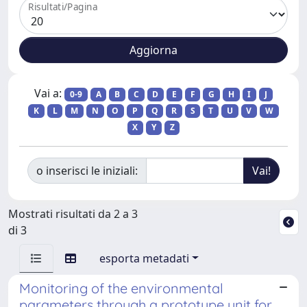
Risultati/Pagina
Vai a:
0-9
A
B
C
D
E
F
G
H
I
J
K
L
M
N
O
P
Q
R
S
T
U
V
W
X
Y
Z
o inserisci le iniziali:
Mostrati risultati da 2 a 3
di 3
esporta metadati
Monitoring of the environmental
parameters through a prototype unit for