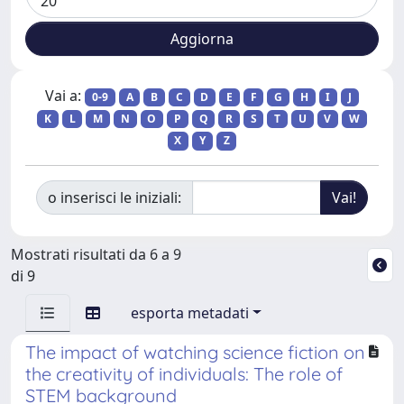
Vai a:
0-9
A
B
C
D
E
F
G
H
I
J
K
L
M
N
O
P
Q
R
S
T
U
V
W
X
Y
Z
o inserisci le iniziali:
Mostrati risultati da 6 a 9
di 9
esporta metadati
The impact of watching science fiction on
the creativity of individuals: The role of
STEM background