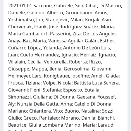
2021-01-01 Saccone, Gabriele; Sen, Cihat; Di Mascio,
Daniele; Galindo, Alberto; Grünebaum, Amos;
Yoshimatsu, Jun; Stanojevic, Milan; Kurjak, Asım;
Chervenak, Frank; José Rodríguez Suárez, María;
Maria Gambacorti-Passerini, Zita; De Los Angeles
Anaya Baz, María; Vanessa Aguilar Galán, Esther;
Cuñarro López, Yolanda; Antonio De León Luis,
Juan; Cueto Hernández, Ignacio; Herraiz, Ignacio;
Villalain, Cecilia; Venturella, Roberta; Rizzo,
Giuseppe; Mappa, Ilenia; Gerosolima, Giovanni;
Hellmeyer, Lars; Königbauer, Josefine; Ameli, Giada;
Frusca, Tiziana; Volpe, Nicola; Battista Luca Schera,
Giovanni; Fieni, Stefania; Esposito, Eutalia;
Simonazzi, Giuliana; Di Donna, Gaetana; Youssef,
Aly; Nunzia Della Gatta, Anna; Catello Di Donna,
Mariano; Chiantera, Vito; Buono, Natalina; Sozzi,
Giulio; Greco, Pantaleo; Morano, Danila; Bianchi,
Beatrice; Giulia Lombana Marino, Maria; Laraud,