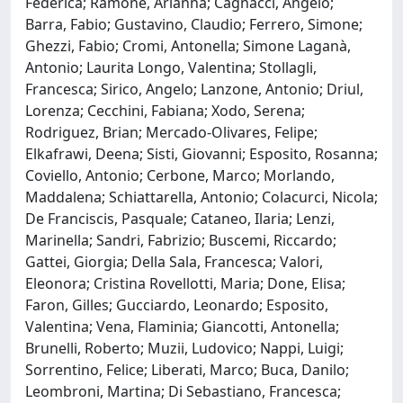
Federica; Ramone, Arianna; Cagnacci, Angelo;
Barra, Fabio; Gustavino, Claudio; Ferrero, Simone;
Ghezzi, Fabio; Cromi, Antonella; Simone Laganà,
Antonio; Laurita Longo, Valentina; Stollagli,
Francesca; Sirico, Angelo; Lanzone, Antonio; Driul,
Lorenza; Cecchini, Fabiana; Xodo, Serena;
Rodriguez, Brian; Mercado-Olivares, Felipe;
Elkafrawi, Deena; Sisti, Giovanni; Esposito, Rosanna;
Coviello, Antonio; Cerbone, Marco; Morlando,
Maddalena; Schiattarella, Antonio; Colacurci, Nicola;
De Franciscis, Pasquale; Cataneo, Ilaria; Lenzi,
Marinella; Sandri, Fabrizio; Buscemi, Riccardo;
Gattei, Giorgia; Della Sala, Francesca; Valori,
Eleonora; Cristina Rovellotti, Maria; Done, Elisa;
Faron, Gilles; Gucciardo, Leonardo; Esposito,
Valentina; Vena, Flaminia; Giancotti, Antonella;
Brunelli, Roberto; Muzii, Ludovico; Nappi, Luigi;
Sorrentino, Felice; Liberati, Marco; Buca, Danilo;
Leombroni, Martina; Di Sebastiano, Francesca;