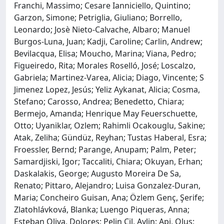
Franchi, Massimo; Cesare Ianniciello, Quintino;
Garzon, Simone; Petriglia, Giuliano; Borrello,
Leonardo; Josè Nieto-Calvache, Albaro; Manuel
Burgos-Luna, Juan; Kadji, Caroline; Carlin, Andrew;
Bevilacqua, Elisa; Moucho, Marina; Viana, Pedro;
Figueiredo, Rita; Morales Roselló, José; Loscalzo,
Gabriela; Martinez-Varea, Alicia; Diago, Vincente; S
Jimenez Lopez, Jesús; Yeliz Aykanat, Alicia; Cosma,
Stefano; Carosso, Andrea; Benedetto, Chiara;
Bermejo, Amanda; Henrique May Feuerschuette,
Otto; Uyaniklar, Ozlem; Rahimli Ocakouglu, Sakine;
Atak, Zeliha; Gündüz, Reyhan; Tustas Haberal, Esra;
Froessler, Bernd; Parange, Anupam; Palm, Peter;
Samardjiski, Igor; Taccaliti, Chiara; Okuyan, Erhan;
Daskalakis, George; Augusto Moreira De Sa,
Renato; Pittaro, Alejandro; Luisa Gonzalez-Duran,
Maria; Concheiro Guisan, Ana; Özlem Genç, Şerife;
Zlatohlávková, Blanka; Luengo Piqueras, Anna;
Esteban Oliva, Dolores; Pelin Cil, Aylin; Api, Olus;