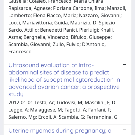
Giusella; Colaleo, Francesco; Maria Chiara
Rapisarda, Agnese; Floriana Carbone, Ilma; Manzoli,
Lamberto; Elena Flacco, Maria; Nazzaro, Giovanni;
Locci, Mariavittoria; Guida, Maurizio; Di Spiezio
Sardo, Attilio; Benedetti Panici, Pierluigi; Khalil,
Asma; Berghella, Vincenzo; Bifulco, Giuseppe;
Scambia, Giovanni; Zullo, Fulvio; D'Antonio,
Francesco
Ultrasound evaluation of intra-
abdominal sites of disease to predict
likelihood of suboptimal cytoreduction in
advanced ovarian cancer: a prospective
study
2012-01-01 Testa, Ac; Ludovisi, M; Mascilini, F; Di
Legge, A; Malaggese, M; Fagotti, A; Fanfani, F;
Salerno, Mg; Ercoli, A; Scambia, G; Ferrandina, G
Uterine myomas during pregnancy; a