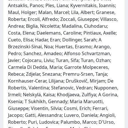
Antsaklis, Panos; Ples, Liana; Kyvernitakis, Ioannis;
Maul, Holger; Malan, Marcel; Lila, Albert; Granese,
Roberta; Ercoli, Alfredo; Zoccali, Giuseppe; Villasco,
Andrea; Biglia, Nicoletta; Madalina, Ciuhodaru;
Costa, Elena; Daelemans, Caroline; Pintiaux, Axelle;
Cueto, Elisa; Hadar, Eran; Dollinger, Sarah; A
Brzezinski-Sinai, Noa; Huertas, Erasmo; Arango,
Pedro; Sanchez, Amadeo; Alfonso Schvartzman,
Javier; Cojocaru, Liviu; Turan, Sifa; Turan, Ozhan;
Carmela Di Dedda, Maria; Garrote Molpeceres,
Rebeca; Zdjelar, Snezana; Premru-Srsen, Tanja;
Kornhauser-Cerar, Lilijana; Druškovič, Mirjam; De
Robertis, Valentina; Stefanovic, Vedran; Nupponen,
Irmeli; Nelskylä, Kaisa; Khodjaeva, Zulfiya; A Gorina,
Ksenia; T Sukhikh, Gennady; Maria Maruotti,
Giuseppe; Visentin, Silvia; Cosmi, Erich; Ferrari,
Jacopo; Gatti, Alessandra; Luvero, Daniela; Angioli,
Roberto; Puri, Ludovica; Palumbo, Marco; D'Urso,