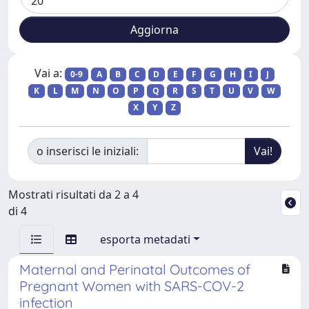
Vai a:
0-9
A
B
C
D
E
F
G
H
I
J
K
L
M
N
O
P
Q
R
S
T
U
V
W
X
Y
Z
o inserisci le iniziali:
Mostrati risultati da 2 a 4
di 4
esporta metadati
Maternal and Perinatal Outcomes of
Pregnant Women with SARS-COV-2
infection