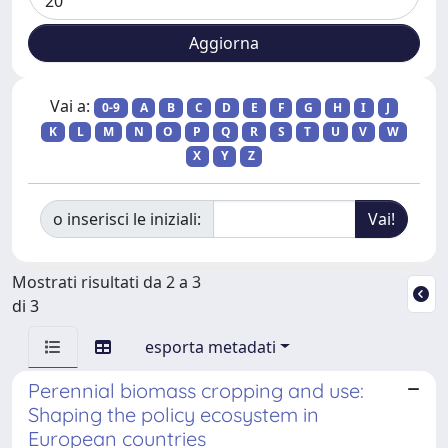
Vai a:
0-9
A
B
C
D
E
F
G
H
I
J
K
L
M
N
O
P
Q
R
S
T
U
V
W
X
Y
Z
o inserisci le iniziali:
Mostrati risultati da 2 a 3
di 3
esporta metadati
Perennial biomass cropping and use:
Shaping the policy ecosystem in
European countries