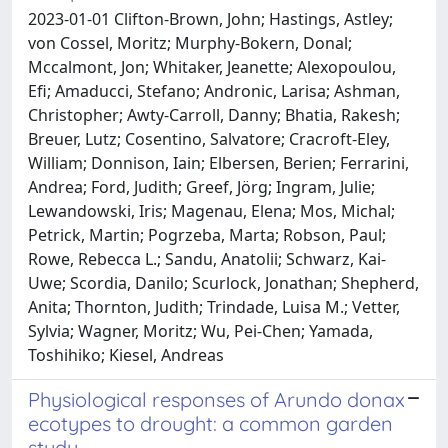
2023-01-01 Clifton-Brown, John; Hastings, Astley;
von Cossel, Moritz; Murphy-Bokern, Donal;
Mccalmont, Jon; Whitaker, Jeanette; Alexopoulou,
Efi; Amaducci, Stefano; Andronic, Larisa; Ashman,
Christopher; Awty-Carroll, Danny; Bhatia, Rakesh;
Breuer, Lutz; Cosentino, Salvatore; Cracroft-Eley,
William; Donnison, Iain; Elbersen, Berien; Ferrarini,
Andrea; Ford, Judith; Greef, Jörg; Ingram, Julie;
Lewandowski, Iris; Magenau, Elena; Mos, Michal;
Petrick, Martin; Pogrzeba, Marta; Robson, Paul;
Rowe, Rebecca L.; Sandu, Anatolii; Schwarz, Kai-
Uwe; Scordia, Danilo; Scurlock, Jonathan; Shepherd,
Anita; Thornton, Judith; Trindade, Luisa M.; Vetter,
Sylvia; Wagner, Moritz; Wu, Pei-Chen; Yamada,
Toshihiko; Kiesel, Andreas
Physiological responses of Arundo donax
ecotypes to drought: a common garden
study